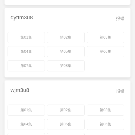
dyttm3u8
报错
第01集
第02集
第03集
第04集
第05集
第06集
第07集
第08集
wjm3u8
报错
第01集
第02集
第03集
第04集
第05集
第06集