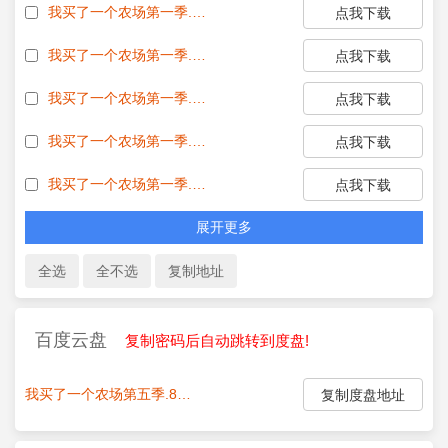
我买了一个农场第一季.第7集
点我下载
我买了一个农场第一季.第6集
点我下载
我买了一个农场第一季.第5集
点我下载
我买了一个农场第一季.第4集
点我下载
我买了一个农场第一季.第3集
点我下载
展开更多
百度云盘
复制密码后自动跳转到度盘!
我买了一个农场第五季.8集全
点我复制密码:
复制度盘地址