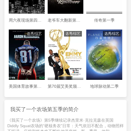
周六夜现场第四十四季
老爷车大翻新第三季
传奇第一季
选秀/综艺
选秀/综艺
选秀/综艺
美国体育故事第一季
第70届艾美奖颁奖典礼
地球脉动第二季
我买了一个农场第五季的简介
《我买了一个农场》第5季继续记录杰里米·克拉克森在英国
Diddly Squat农场的“硬核务农”日常：天气依旧不配合，动物照样