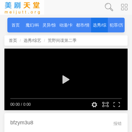
首页
魔幻/科
灵异/惊
动漫/卡
都市/情
选秀/综
犯罪/历
幻
秫
通
感
艺
史
首页
选秀/综艺
荒野间谍第二季
00:00
/
0:00
bfzym3u8
报错