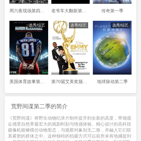
周六夜现场第四十四季
老爷车大翻新第三季
传奇第一季
选秀/综艺
选秀/综艺
选秀/综艺
美国体育故事第一季
第70届艾美奖颁奖典礼
地球脉动第二季
荒野间谍第二季的简介
《荒野间谍》将野生动物纪录片制作提升到全新的高度，带领观
众感受自然界最宏大的戏剧时刻与情感体验。精心设计的高科技
摄像机能够模仿动物形态，与观察对象别无二致，并融入它们联
系紧密的群体之中。这种独特的拍摄方式可以前所未有地捕捉到