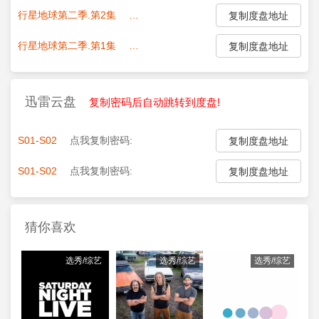
行星地球第二季.第2集
点我复制密码:
复制度盘地址
行星地球第二季.第1集
点我复制密码:
复制度盘地址
迅雷云盘
复制密码后自动跳转到度盘!
S01-S02
点我复制密码:
复制度盘地址
S01-S02
点我复制密码:
复制度盘地址
猜你喜欢
选秀/综艺
选秀/综艺
选秀/综艺