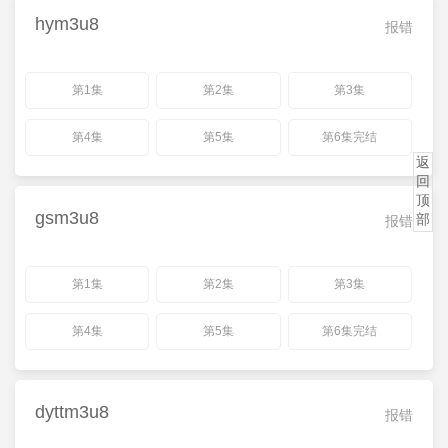
hym3u8
报错
第1集
第2集
第3集
第4集
第5集
第6集完结
返
回
顶
gsm3u8
部
报错
第1集
第2集
第3集
第4集
第5集
第6集完结
dyttm3u8
报错