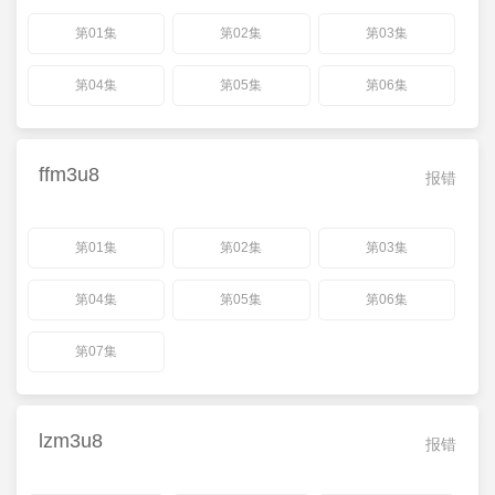
第01集
第02集
第03集
第04集
第05集
第06集
ffm3u8
报错
第01集
第02集
第03集
第04集
第05集
第06集
第07集
lzm3u8
报错