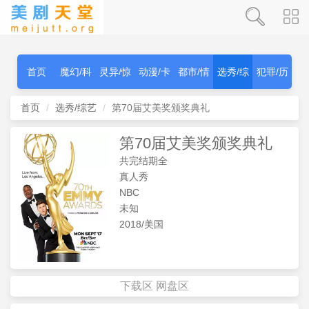
首页
魔幻/科
灵异/惊
动漫/卡
都市/情
选秀/综
犯罪/历
幻
秫
通
感
艺
史
首页
选秀/综艺
第70届艾美奖颁奖典礼
第70届艾美奖颁奖典礼
共完结期全
真人秀
NBC
未知
2018/美国
下载区
网盘区