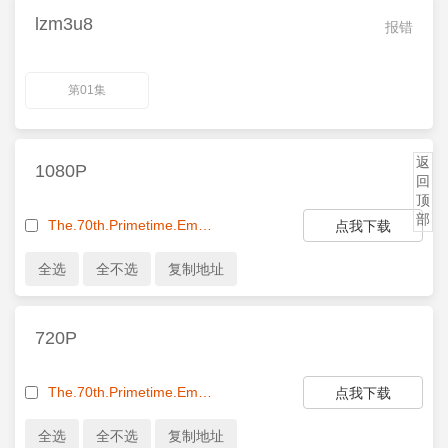
lzm3u8
报错
第01集
返
1080P
回
顶
部
The.70th.Primetime.Emmy.Awards.2018.1080p.HULU.WEB-DL.AAC2.0.H.264-monkee.mkv
点我下载
720P
The.70th.Primetime.Emmy.Awards.2018.720p.HULU.WEB-DL.AAC2.0.H.264-monkee.mkv
点我下载