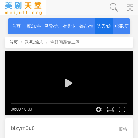
首页
魔幻/科
灵异/惊
动漫/卡
都市/情
选秀/综
犯罪/历
幻
秫
通
感
艺
史
首页
选秀/综艺
荒野间谍第二季
00:00
/
0:00
bfzym3u8
报错