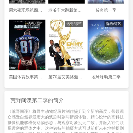
周六夜现场第四十四季
老爷车大翻新第三季
传奇第一季
选秀/综艺
选秀/综艺
选秀/综艺
美国体育故事第一季
第70届艾美奖颁奖典礼
地球脉动第二季
荒野间谍第二季的简介
《荒野间谍》将野生动物纪录片制作提升到全新的高度，带领观
众感受自然界最宏大的戏剧时刻与情感体验。精心设计的高科技
摄像机能够模仿动物形态，与观察对象别无二致，并融入它们联
系紧密的群体之中。这种独特的拍摄方式可以前所未有地捕捉到