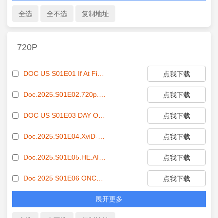
720P
DOC US S01E01 If At First You Dont Succeed 720p AMZN WEB-DL DDP5 1 H 264-Kitsune[EZTVx.to].mkv[eztvx.to]
点我下载
Doc.2025.S01E02.720p.HDTV.x264-SYNCOPY[EZTVx.to].mkv[eztvx.to]
点我下载
DOC US S01E03 DAY ONE 720p AMZN WEB-DL DDP5 1 H 264-Kitsune[EZTVx.to].mkv[eztvx.to]
点我下载
Doc.2025.S01E04.XviD-AFG[EZTVx.to].avi[eztvx.to]
点我下载
Doc.2025.S01E05.HE.AINT.HEAVY.720p.HEVC.x265-MeGusta[EZTVx.to].mkv[eztvx.to]
点我下载
Doc 2025 S01E06 ONCE MORE WITH FEELING 720p AMZN WEB-DL DDP5 1 H 264-FLUX[EZTVx.to].mkv[eztvx.to]
点我下载
展开更多