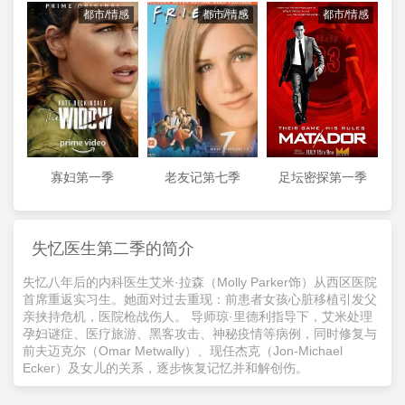
都市/情感
都市/情感
都市/情感
寡妇第一季
老友记第七季
足坛密探第一季
失忆医生第二季的简介
失忆八年后的内科医生艾米·拉森（Molly Parker饰）从西区医院
首席重返实习生。她面对过去重现：前患者女孩心脏移植引发父
亲挟持危机，医院枪战伤人。 导师琼·里德利指导下，艾米处理
孕妇谜症、医疗旅游、黑客攻击、神秘疫情等病例，同时修复与
前夫迈克尔（Omar Metwally）、现任杰克（Jon-Michael
Ecker）及女儿的关系，逐步恢复记忆并和解创伤。