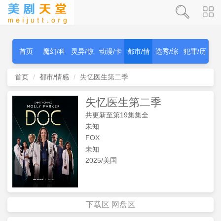
首页
魔幻/科
灵异/惊
动漫/卡
都市/情
选秀/综
犯罪/历
幻
秫
通
感
艺
史
首页
都市/情感
失忆医生第二季
失忆医生第二季
共更新至第19集集全
未知
FOX
未知
2025/美国
下载区
网盘区