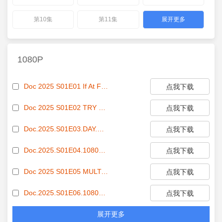
第10集
第11集
展开更多
1080P
Doc 2025 S01E01 If At First You Dont Succeed 1080p AMZN WEB-DL DDP5 1 H 264-FLUX[EZTVx.to].mkv[eztvx.to]
点我下载
Doc 2025 S01E02 TRY TRY AGAIN 1080p AMZN WEB-DL DDP5 1 H 264-FLUX[EZTVx.to].mkv[eztvx.to]
点我下载
Doc.2025.S01E03.DAY.ONE.1080p.HEVC.x265-MeGusta[EZTVx.to].mkv[eztvx.to]
点我下载
Doc.2025.S01E04.1080p.WEB.h264-ELEANOR[EZTVx.to].mkv[eztvx.to]
点我下载
Doc 2025 S01E05 MULTi 1080p WEB H264-AMB3R EZTV
点我下载
Doc.2025.S01E06.1080p.WEB.h264-ETHEL[EZTVx.to].mkv[eztvx.to]
点我下载
展开更多