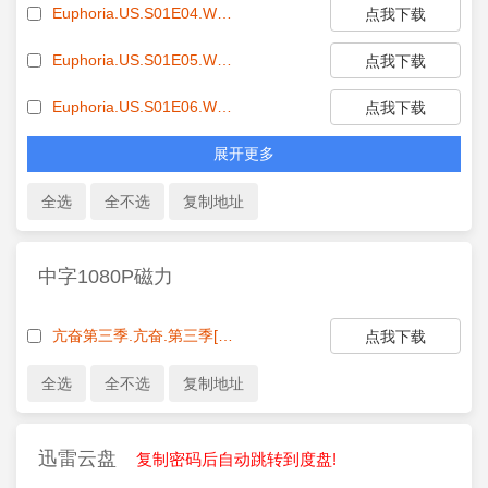
Euphoria.US.S01E04.WEB.h264-TBS[rartv]
点我下载
Euphoria.US.S01E05.WEB.h264-TBS[rartv]
点我下载
Euphoria.US.S01E06.WEB.h264-TBS[rartv]
点我下载
展开更多
中字1080P磁力
亢奋第三季.亢奋.第三季[全8集][简繁英字幕].Euphoria.S03.1080p.HBOMax.WEB-DL.DDP.5.1.Atmos.H.265-BlackTV
点我下载
迅雷云盘
复制密码后自动跳转到度盘!