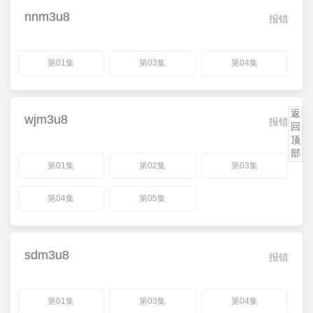
nnm3u8
报错
第01集
第03集
第04集
返
wjm3u8
报错
回
顶
部
第01集
第02集
第03集
第04集
第05集
sdm3u8
报错
第01集
第03集
第04集