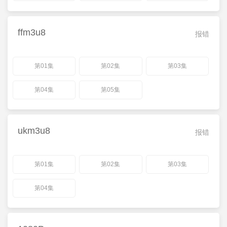
ffm3u8
报错
第01集
第02集
第03集
第04集
第05集
ukm3u8
报错
第01集
第02集
第03集
第04集