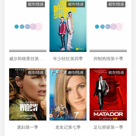
都市/情感
都市/情感
都市/情感
威尔和格蕾丝第四季
年少轻狂第四季
抑制热情第十季
都市/情感
都市/情感
都市/情感
寡妇第一季
老友记第七季
足坛密探第一季