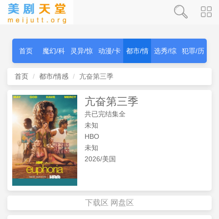
首页
魔幻/科
灵异/惊
动漫/卡
都市/情
选秀/综
犯罪/历
幻
秫
通
感
艺
史
首页
都市/情感
亢奋第三季
亢奋第三季
共已完结集全
未知
HBO
未知
2026/美国
下载区
网盘区