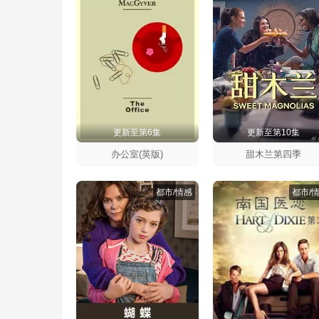
更新至第6集
更新至第10集
办公室(英版)
甜木兰第四季
都市/情感
都市/