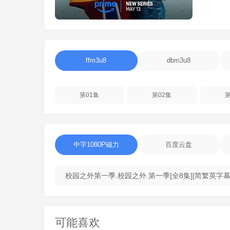
ffm3u8
dbm3u8
第01集
第02集
第
中字1080P磁力
百度云盘
校园之外第一季.校园之外.第一季[全8集][简繁英字幕].Off.Cam
可能喜欢