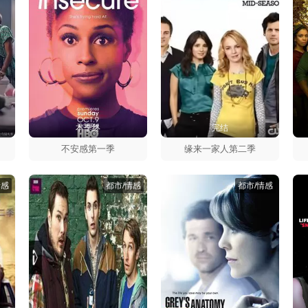
本季终
完结
不安感第一季
缘来一家人第二季
情感
都市/情感
都市/情感