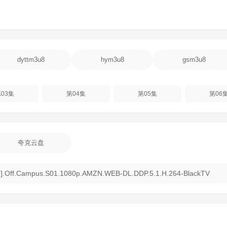
dyttm3u8
hym3u8
gsm3u8
03集
第04集
第05集
第06
夸克云盘
pus.S01.1080p.AMZN.WEB-DL.DDP.5.1.H.264-BlackTV