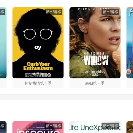
情感
都市/情感
都市/情感
本季终
完结
抑制热情第十季
寡妇第一季
情感
都市/情感
都市/情感