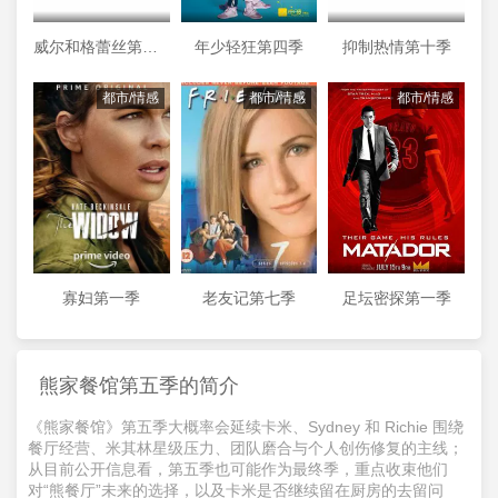
威尔和格蕾丝第四季
年少轻狂第四季
抑制热情第十季
都市/情感
都市/情感
都市/情感
寡妇第一季
老友记第七季
足坛密探第一季
熊家餐馆第五季的简介
《熊家餐馆》第五季大概率会延续卡米、Sydney 和 Richie 围绕
餐厅经营、米其林星级压力、团队磨合与个人创伤修复的主线；
从目前公开信息看，第五季也可能作为最终季，重点收束他们
对“熊餐厅”未来的选择，以及卡米是否继续留在厨房的去留问