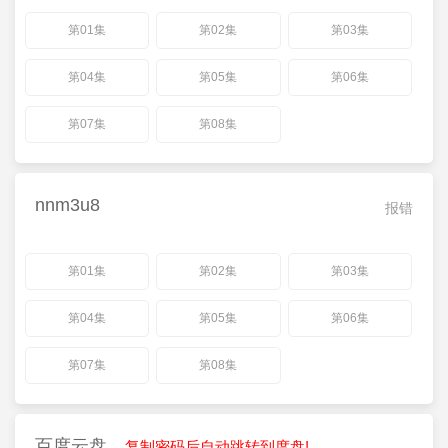
第01集
第02集
第03集
第04集
第05集
第06集
第07集
第08集
nnm3u8
报错
第01集
第02集
第03集
第04集
第05集
第06集
第07集
第08集
百度云盘
复制密码后自动跳转到度盘!