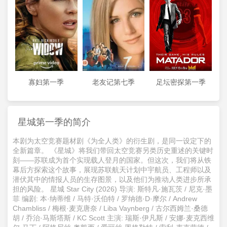
寡妇第一季
老友记第七季
足坛密探第一季
星城第一季的简介
本剧为太空竞赛题材剧《为全人类》的衍生剧，是同一设定下的
全新篇章。 《星城》将我们带回太空竞赛另类历史重述的关键时
刻——苏联成为首个实现载人登月的国家。但这次，我们将从铁
幕后方探索这个故事，展现苏联航天计划中宇航员、工程师以及
潜伏其中的情报人员的生存图景，以及他们为推动人类进步所承
担的风险。 星城 Star City (2026) 导演: 斯特凡·施瓦茨 / 尼克·墨
菲 编剧: 本·纳蒂维 / 马特·沃伯特 / 罗纳德·D·摩尔 / Andrew
Chambliss / 梅根·麦克唐奈 / Liba Vaynberg / 古尔西姆兰·桑德
胡 / 乔治·马斯塔斯 / KC Scott 主演: 瑞斯·伊凡斯 / 安娜·麦克西维