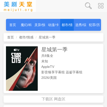
首页
魔幻/科
灵异/惊
动漫/卡
都市/情
选秀/综
犯罪/历
幻
秫
通
感
艺
史
首页
都市/情感
星城第一季
星城第一季
共8集全
未知
AppleTV
影音臻享字幕组 远鉴字幕组
2026/美国
下载区
网盘区