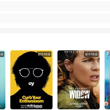
情感
都市/情感
都市/情感
本季终
完结