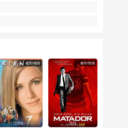
都市/情感
都市/情感
已完结
完结