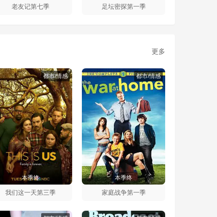
老友记第七季
足坛密探第一季
更多
都市/情感
都市/情感
本季终
本季终
我们这一天第三季
家庭战争第一季