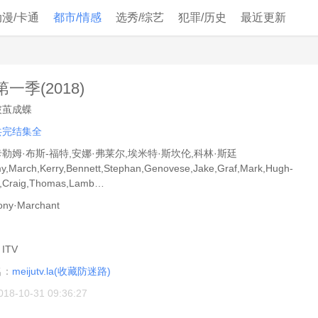
动漫/卡通
都市/情感
选秀/综艺
犯罪/历史
最近更新
一季(2018)
破茧成蝶
共完结集全
勒姆·布斯-福特,安娜·弗莱尔,埃米特·斯坎伦,科林·斯廷
,March,Kerry,Bennett,Stephan,Genovese,Jake,Graf,Mark,Hugh-
s,Craig,Thomas,Lamb…
ony·Marchant
：
：
ITV
名：
meijutv.la(收藏防迷路)
018-10-31 09:36:27