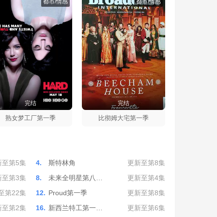
都市/情感
都市/情感
完结
完结
熟女梦工厂第一季
比彻姆大宅第一季
新至第5集
4.
斯特林角
更新至第8集
新至第3集
8.
未来全明星第八…
更新至第4集
至第22集
12.
Proud第一季
更新至第8集
新至第2集
16.
新西兰特工第一…
更新至第6集