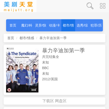
首页
魔幻/科
灵异/惊
动漫/卡
都市/情
选秀/综
犯罪/历
幻
秫
通
感
艺
史
首页
都市/情感
暴力辛迪加第一季
暴力辛迪加第一季
共完结集全
未知
BBC
未知
2012/英国
下载区
网盘区