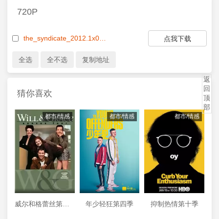
720P
the_syndicate_2012.1x01.720p_hdtv_x264-fov.mkv[1007.49MB]
点我下载
返
回
猜你喜欢
顶
部
都市/情感
都市/情感
都市/情感
威尔和格蕾丝第四季
年少轻狂第四季
抑制热情第十季