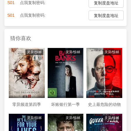
S01
点我复制密码:
复制度盘地址
S01
点我复制密码:
复制度盘地址
猜你喜欢
灵异/惊秫
灵异/惊秫
灵异/惊秫
零异频道第四季
坏账银行第一季
史上最危险的动物
灵异/惊秫
灵异/惊秫
灵异/惊秫