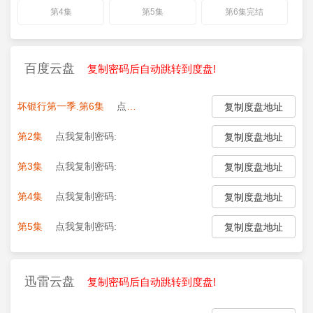
第4集
第5集
第6集完结
百度云盘
复制密码后自动跳转到度盘!
坏银行第一季.第6集
点我复制密码:
复制度盘地址
第2集
点我复制密码:
复制度盘地址
第3集
点我复制密码:
复制度盘地址
第4集
点我复制密码:
复制度盘地址
第5集
点我复制密码:
复制度盘地址
迅雷云盘
复制密码后自动跳转到度盘!