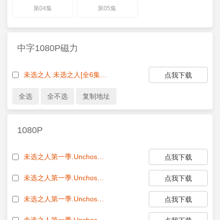
第04集
第05集
中字1080P磁力
未选之人.未选之人[全6集][简繁英字幕].Unchosen.S01.1080p.NF.WEB-DL.DDP.5.1.Atmos.H.264-BlackTV
点我下载
1080P
未选之人第一季.Unchosen S01E01 1080p WEB h264-ETHEL EZTV
点我下载
未选之人第一季.Unchosen S01E02 1080p WEB h264-ETHEL EZTV
点我下载
未选之人第一季.Unchosen S01E03 1080p WEB h264-ETHEL EZTV
点我下载
未选之人第一季.Unchosen S01E04 1080p WEB h264-ETHEL EZTV