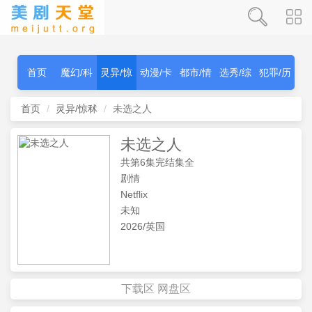
首页
魔幻/科
灵异/惊
动漫/卡
都市/情
选秀/综
犯罪/历
幻
秫
通
感
艺
史
首页
灵异/惊秫
未选之人
未选之人
共第6集完结集全
剧情
Netflix
未知
2026/英国
下载区
网盘区