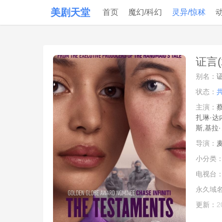
美剧天堂
首页
魔幻/科幻
灵异/惊秫
证言(2
别名：
证
状态：
主演：
蔡
扎琳·达
斯,基拉
导演：
小分类
电视台
永久域
更新：
2