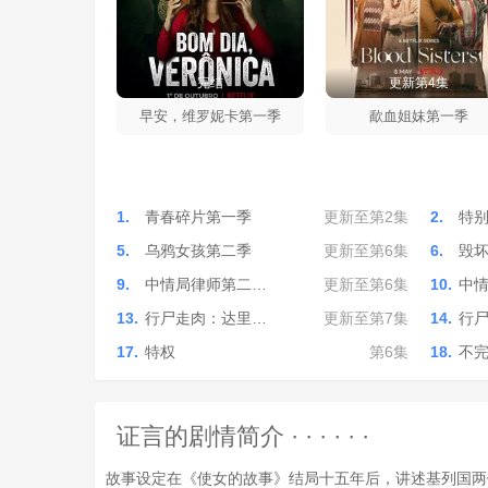
完结
更新第4集
早安，维罗妮卡第一季
歃血姐妹第一季
1.
青春碎片第一季
更新至第2集
2.
特
5.
乌鸦女孩第二季
更新至第6集
6.
毁
9.
中情局律师第二…
更新至第6集
10.
中
13.
行尸走肉：达里…
更新至第7集
14.
行
17.
特权
第6集
18.
不
证言的剧情简介 · · · · · ·
故事设定在《使女的故事》结局十五年后，讲述基列国两位