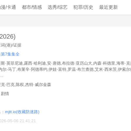
动漫/卡通
都市/情感
选秀/综艺
犯罪/历史
最近更新
026)
词(港)/证据
共第7集集全
斯·英菲尼迪,露西·哈利迪,安·唐德,布拉德·亚历山大,内森·科德里,海蒂·克
内尔-马丁,布莱辛·阿德蒂约,伊娃·富特,罗温·布兰查德,艾米·西米茨,伊索尔
·…
麦克·巴克,陈权,杰特·威尔金森
：
剧情
：
名：
mjtt.io(收藏防迷路)
026-05-06 21:41:21