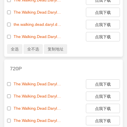
点我下载
The.Walking.Dead.Daryl.Dixon.S02E04.The.Book.of.Carol.Le.Paradis.Pour.Toi.1080p.AMZN.WEB-DL.DDP5.1.H.264-MGHW[EZTVx.to].mkv[eztvx.to]
点我下载
the.walking.dead.daryl.dixon.s02e05.1080p.web.h264-successfulcrab[EZTVx.to].mkv[eztvx.to]
点我下载
The.Walking.Dead.Daryl.Dixon.S02E06.The.Book.of.Carol.Au.Revoir.Les.Enfants.1080p.AMZN.WEB-DL.DDP5.1.H.264-MGHW[EZTVx.to].mkv[eztvx.to]
点我下载
720P
The.Walking.Dead.Daryl.Dixon.S02E01.La.gentillesse.des.etrangers.720p.AMZN.WEB-DL.DDP5.1.H.264-MGHW[EZTVx.to].mkv[eztvx.to]
点我下载
The.Walking.Dead.Daryl.Dixon.S02E02.720p.x265-TiPEX
点我下载
The.Walking.Dead.Daryl.Dixon.S02E03.The.Book.of.Carol.Linvisible.720p.AMZN.WEB-DL.DDP5.1.H.264-MGHW[EZTVx.to].mkv[eztvx.to]
点我下载
The.Walking.Dead.Daryl.Dixon.S02E04.The.Book.of.Carol.Le.Paradis.Pour.Toi.720p.AMZN.WEB-DL.DDP5.1.H.264-MGHW[EZTVx.to].mkv[eztvx.to]
点我下载