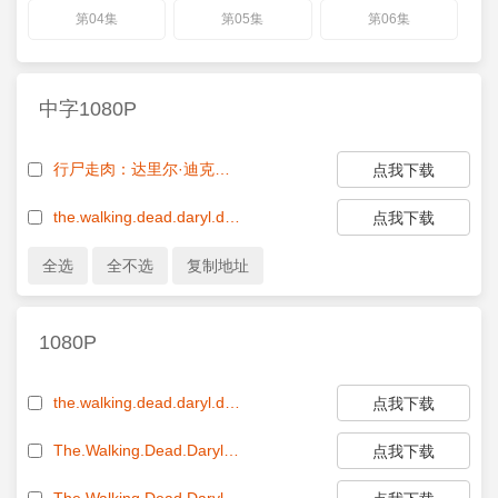
第04集
第05集
第06集
中字1080P
行尸走肉：达里尔·迪克森第二季.The.Walking.Dead.Daryl.Dixon.S02E05.1080p.双语字幕-深影字幕组.mp4
点我下载
the.walking.dead.daryl.dixon.s02e06.1080p.web.h264-successfulcrab.chs.eng.MP4
点我下载
1080P
the.walking.dead.daryl.dixon.s02e01.1080p.web.h264-successfulcrab[EZTVx.to].mkv[eztvx.to]
点我下载
The.Walking.Dead.Daryl.Dixon.S02E02.1080p.WEB.H264-SuccessfulCrab[TGx]
点我下载
The.Walking.Dead.Daryl.Dixon.S02E03.The.Book.of.Carol.Linvisible.1080p.AMZN.WEB-DL.DDP5.1.H.264-MGHW[EZTVx.to].mkv[eztvx.to]