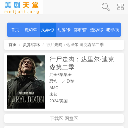
首页
魔幻/科
灵异/惊
动漫/卡
都市/情
选秀/综
犯罪/历
幻
秫
通
感
艺
史
首页
灵异/惊秫
行尸走肉：达里尔·迪克森第二季
行尸走肉：达里尔·迪克
森第二季
共全6集集全
恐怖
／
剧情
AMC
未知
2024/美国
下载区
网盘区