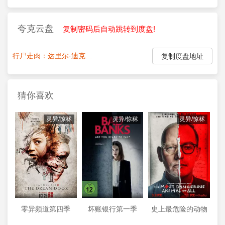
夸克云盘
复制密码后自动跳转到度盘!
行尸走肉：达里尔·迪克森第二季.全集
点我复制密码:
复制度盘地址
猜你喜欢
灵异/惊秫
灵异/惊秫
灵异/惊秫
零异频道第四季
坏账银行第一季
史上最危险的动物