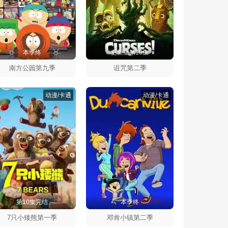
本季终
更新至第10集
南方公园第九季
诅咒第二季
动漫/卡通
动漫/卡通
第10集完结
本季终
7只小矮熊第一季
邓肯小镇第二季