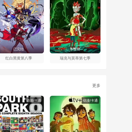
已完结
本季终
红白黑黄第八季
瑞克与莫蒂第七季
更多
动漫/卡通
动漫/卡通