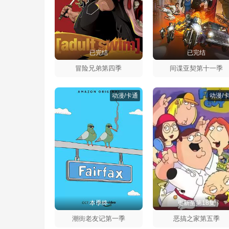
已完结
已完结
冒险兄弟第四季
间谍亚契第十一季
动漫/卡通
动漫/
本季终
更新至第18集
潮街老友记第一季
恶搞之家第五季