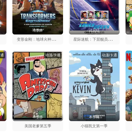
本季终
已完结
变
形金刚：地球火种第一季
星
际迷航：下层舰员第一季
卡通
动漫/卡通
动漫/卡通
本季终
本季终
美国老爹第五季
小猫凯文第一季