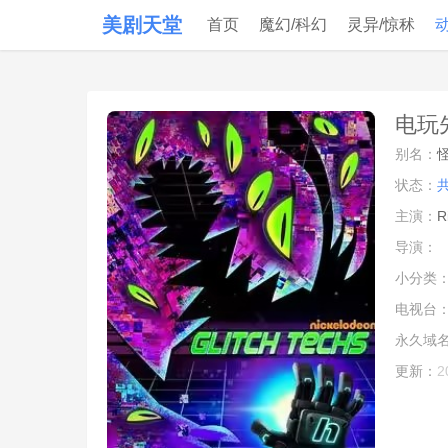
美剧天堂
首页
魔幻/科幻
灵异/惊秫
电玩先
别名：
状态：
主演：
R
导演：
小分类
电视台
永久域
更新：
2