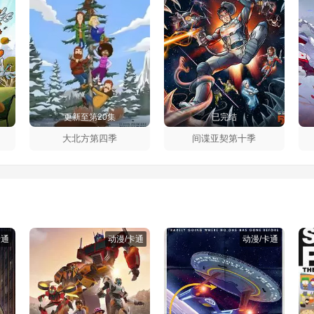
更新至第20集
已完结
大北方第四季
间谍亚契第十季
卡通
动漫/卡通
动漫/卡通