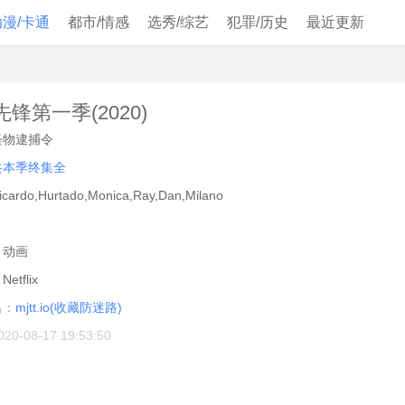
动漫/卡通
都市/情感
选秀/综艺
犯罪/历史
最近更新
锋第一季(2020)
怪物逮捕令
共本季终集全
icardo,Hurtado,Monica,Ray,Dan,Milano
：
动画
：
Netflix
名：
mjtt.io(收藏防迷路)
020-08-17 19:53:50