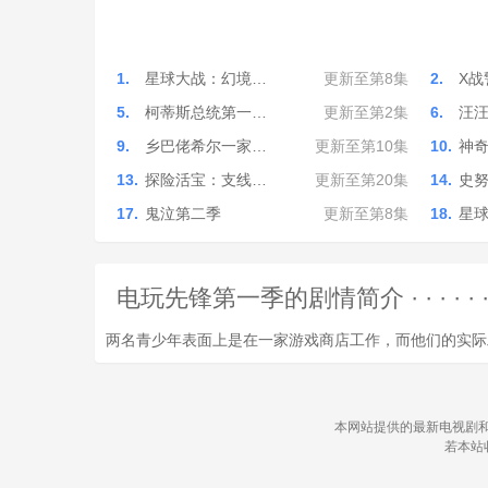
1.
星球大战：幻境…
更新至第8集
2.
X战
5.
柯蒂斯总统第一…
更新至第2集
6.
汪
9.
乡巴佬希尔一家…
更新至第10集
10.
神
13.
探险活宝：支线…
更新至第20集
14.
史
17.
鬼泣第二季
更新至第8集
18.
星
电玩先锋第一季的剧情简介 · · · · · 
两名青少年表面上是在一家游戏商店工作，而他们的实际
本网站提供的最新电视剧和
若本站