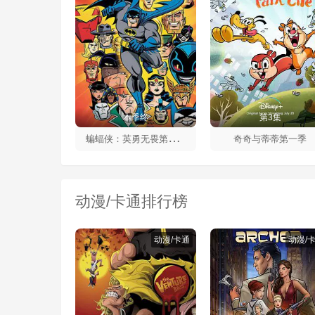
本季终
第3集
蝙
蝠侠：英勇无畏第二季
奇奇与蒂蒂第一季
动漫/卡通排行榜
动漫/卡通
动漫/