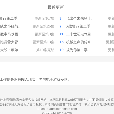
最近更新
警97第二季
更新至第7集
3.
飞出个未来第十…
更
汪队之小砾与…
更新至第25集
7.
X战警97第二季
更
奇数字马戏团…
更新至第9集
11.
二十世纪电气目…
更
努比露营大冒…
更新至第13集
15.
机械之声的传奇…
更新
球大战：摩尔…
第10集完结
19.
成为你第一季
更
·
工作则是追捕闯入现实世界的电子游戏怪物。
电影资源均系收集于各大视频网站，本网站只提供web页面服务，并不提供影片资
收录的节目无意侵犯了贵司版权，请给网页底部邮箱地址来信，我们会及时处理和回
E-Mail：admin#domain.com
Copyright 2016-2026