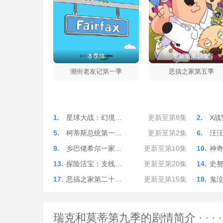
本季终
更新至第18集
潮街老友记第一季
恶搞之家第五季
1.
星球大战：幻境…
更新至第8集
2.
X战
5.
柯蒂斯总统第一…
更新至第2集
6.
汪
9.
乡巴佬希尔一家…
更新至第10集
10.
神
13.
探险活宝：支线…
更新至第20集
14.
史
17.
恶搞之家第二十…
更新至第15集
18.
鬼
瑞克和莫蒂第九季的剧情简介 · · · · ·