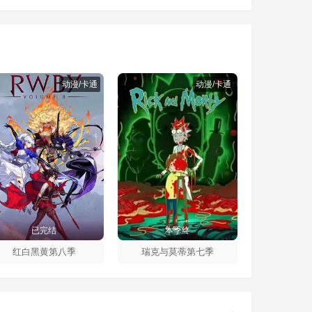
动漫/卡通
动漫/卡通
已完结
本季终
红白黑黄第八季
瑞克与莫蒂第七季