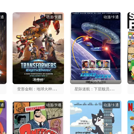
卡通
动漫/卡通
动漫/卡通
本季终
已完结
变
形金刚：地球火种第一季
星
际迷航：下层舰员第一季
卡通
动漫/卡通
动漫/卡通