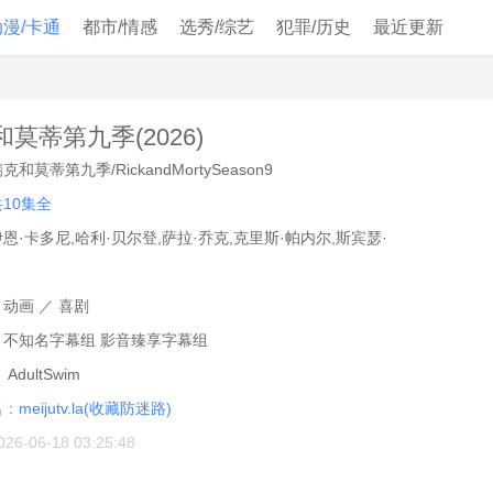
动漫/卡通
都市/情感
选秀/综艺
犯罪/历史
最近更新
莫蒂第九季(2026)
克和莫蒂第九季/RickandMortySeason9
共10集全
恩·卡多尼,哈利·贝尔登,萨拉·乔克,克里斯·帕内尔,斯宾瑟·
：
动画
／
喜剧
：
不知名字幕组 影音臻享字幕组
：
AdultSwim
名：
meijutv.la(收藏防迷路)
026-06-18 03:25:48