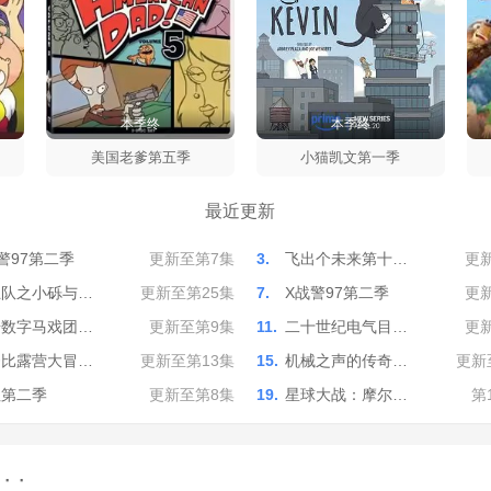
本季终
本季终
美国老爹第五季
小猫凯文第一季
最近更新
警97第二季
更新至第7集
3.
飞出个未来第十…
更
汪队之小砾与…
更新至第25集
7.
X战警97第二季
更
奇数字马戏团…
更新至第9集
11.
二十世纪电气目…
更
努比露营大冒…
更新至第13集
15.
机械之声的传奇…
更新
泣第二季
更新至第8集
19.
星球大战：摩尔…
第
 ·