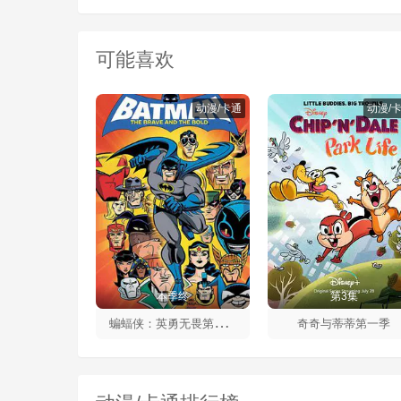
可能喜欢
动漫/卡通
动漫/
本季终
第3集
蝙
蝠侠：英勇无畏第二季
奇奇与蒂蒂第一季