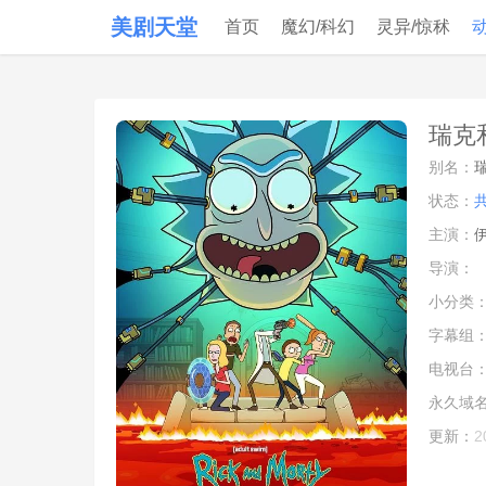
美剧天堂
首页
魔幻/科幻
灵异/惊秫
瑞克和
别名：
瑞
状态：
主演：
伊
导演：
小分类
字幕组
电视台
永久域
更新：
2