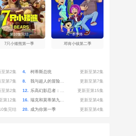
第10集完结
本季终
7只小矮熊第一季
邓肯小镇第二季
新至第2集
4.
柯蒂斯总统
更新至第2集
新至第7集
8.
我与超人的冒险…
更新至第7集
新至第2集
12.
乐高幻影忍者：…
更新至第15集
至第12集
16.
瑞克和莫蒂第九…
更新至第4集
10集完结
20.
成为你第一季
更新至第4集