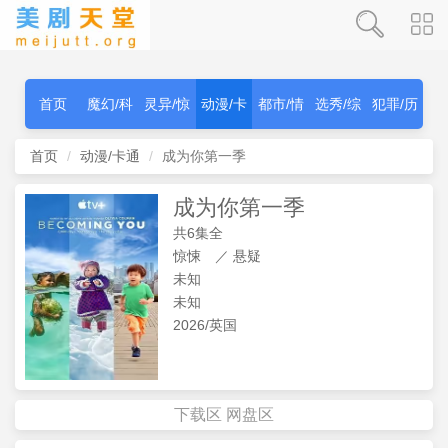
首页
魔幻/科
灵异/惊
动漫/卡
都市/情
选秀/综
犯罪/历
幻
秫
通
感
艺
史
首页
动漫/卡通
成为你第一季
成为你第一季
共6集全
惊悚
／
悬疑
未知
未知
2026/英国
下载区
网盘区