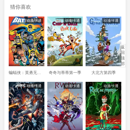
猜你喜欢
动漫/卡通
动漫/卡通
动漫/卡通
返
回
顶
部
蝙蝠侠：英勇无畏第二季
奇奇与蒂蒂第一季
大北方第四季
动漫/卡通
动漫/卡通
动漫/卡通