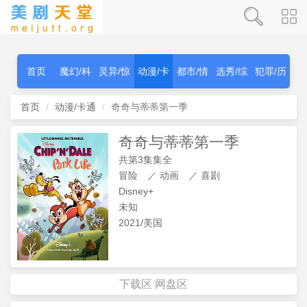
首页
魔幻/科
灵异/惊
动漫/卡
都市/情
选秀/综
犯罪/历
幻
秫
通
感
艺
史
首页
动漫/卡通
奇奇与蒂蒂第一季
奇奇与蒂蒂第一季
共第3集集全
冒险
／
动画
／
喜剧
Disney+
未知
2021/美国
下载区
网盘区