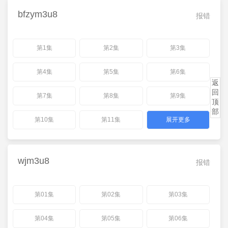
bfzym3u8
报错
第1集
第2集
第3集
第4集
第5集
第6集
返
回
第7集
第8集
第9集
顶
部
第10集
第11集
展开更多
wjm3u8
报错
第01集
第02集
第03集
第04集
第05集
第06集