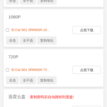
1080P
El.Cid.S01.SPANISH.1080p.AMZN.WEBRip.DDP5.1.x264-Hdalx[eztv.re][eztv]
点我下载
720P
El.Cid.S01.SPANISH.720p.AMZN.WEBRip.DDP5.1.x264-Hdalx[eztv.re][eztv]
点我下载
迅雷云盘
复制密码后自动跳转到度盘!