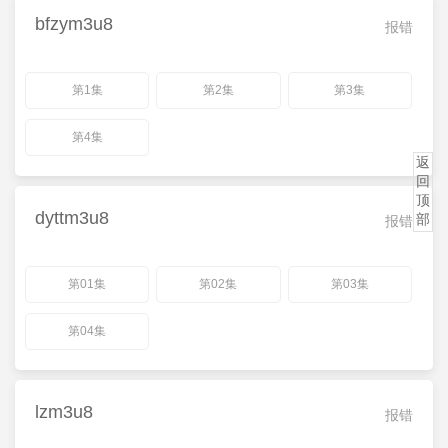
bfzym3u8
报错
第1集
第2集
第3集
第4集
返
回
顶
dyttm3u8
部
报错
第01集
第02集
第03集
第04集
lzm3u8
报错