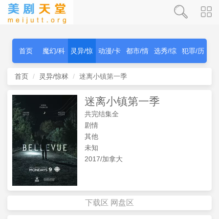
首页
魔幻/科
灵异/惊
动漫/卡
都市/情
选秀/综
犯罪/历
幻
秫
通
感
艺
史
首页
灵异/惊秫
迷离小镇第一季
迷离小镇第一季
共完结集全
剧情
其他
未知
2017/加拿大
下载区
网盘区