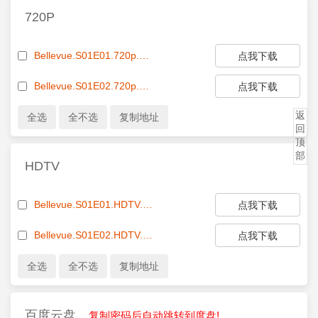
720P
Bellevue.S01E01.720p.HDTV.x264-FLEET[rartv]
点我下载
Bellevue.S01E02.720p.HDTV.x264-FLEET.mkv1.17GB
点我下载
返
回
顶
部
HDTV
Bellevue.S01E01.HDTV.x264-FLEET[rartv]
点我下载
Bellevue.S01E02.HDTV.x264-FLEET.mkv[326.49MB]
点我下载
百度云盘
复制密码后自动跳转到度盘!