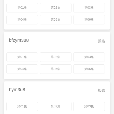
第01集
第02集
第03集
第04集
第05集
第06集
bfzym3u8
报错
第01集
第02集
第03集
第04集
第05集
第06集
hym3u8
报错
第01集
第02集
第03集