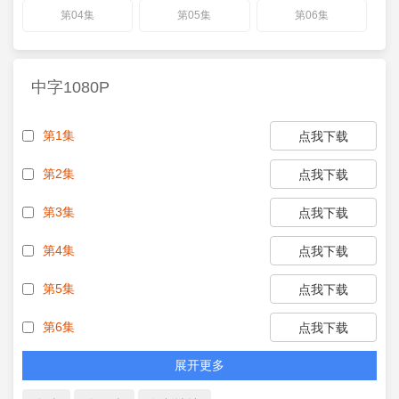
第04集
第05集
第06集
中字1080P
第1集
点我下载
第2集
点我下载
第3集
点我下载
第4集
点我下载
第5集
点我下载
第6集
点我下载
展开更多