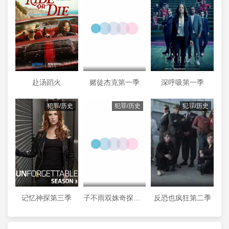
赴汤蹈火
赌徒杰克第一季
深呼吸第一季
犯罪/历史
犯罪/历史
犯罪/历史
记忆神探第三季
子不雨双姝奇探第三季
反恐也疯狂第二季