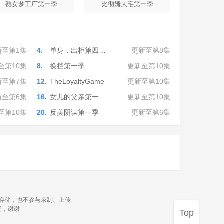
熟女梦工厂第一季
比彻姆大宅第一季
新至第1集
4.
单身，出柜第四…
更新至第8集
至第10集
8.
换挡第一季
更新至第10集
新至第7集
12.
TheLoyaltyGame
更新至第10集
新至第6集
16.
女儿的父亲第一…
更新至第10集
至第10集
20.
反美阴谋第一季
更新至第6集
源存储，也不参与录制、上传
复，谢谢
Top