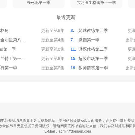
去死吧第一季
实习医生格蕾第十一季
最近更新
特林角
更新至第8集
3.
足球教练第四季
更
来全明星第八…
更新至第4集
7.
换挡第一季
更新
oud第一季
更新至第8集
11.
谜探休格第二季
更
西兰特工第一…
更新至第6集
15.
超级市场第一季
更
人行第一季
更新至第6集
19.
教师情事第一季
更新
电影资源均系收集于各大视频网站，本网站只提供web页面服务，并不提供影片资
收录的节目无意侵犯了贵司版权，请给网页底部邮箱地址来信，我们会及时处理和回
E-Mail：admin#domain.com