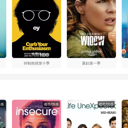
本季终
完结
抑制热情第十季
寡妇第一季
情感
都市/情感
都市/情感