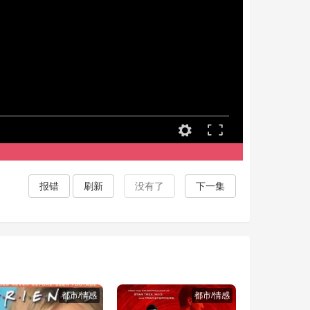
报错
刷新
没有了
下一集
都市/情感
都市/情感