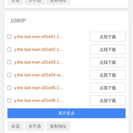
1080P
y.the.last.man.s01e01.1080p.web.h264-ggwp[eztv.re].mkv[eztv]
点我下载
y.the.last.man.s01e02.1080p.web.h264-ggez[eztv.re].mkv[eztv]
点我下载
y.the.last.man.s01e03.1080p.web.h264-glhf[eztv.re].mkv[eztv]
点我下载
y.the.last.man.s01e04.repack.1080p.web.h264-ggez[eztv.re].mkv[eztv]
点我下载
y.the.last.man.s01e05.1080p.web.h264-glhf[eztv.re].mkv[eztv]
点我下载
y.the.last.man.s01e06.1080p.web.h264-ggwp[eztv.re].mkv[eztv]
点我下载
展开更多