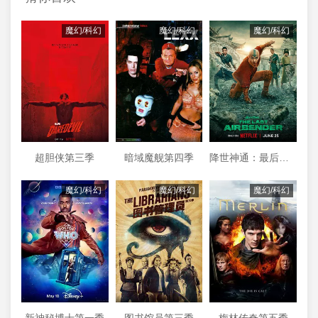
魔幻/科幻
魔幻/科幻
魔幻/科幻
超胆侠第三季
暗域魔舰第四季
降世神通：最后的气宗第二季
魔幻/科幻
魔幻/科幻
魔幻/科幻