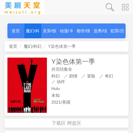
首页
魔幻/科
灵异/惊
动漫/卡
都市/情
选秀/综
犯罪/历
幻
秫
通
感
艺
史
首页
魔幻/科幻
Y染色体第一季
Y染色体第一季
共完结集全
科幻
／
剧情
／
冒险
／
奇幻
／
动作
Hulu
未知
2021/美国
下载区
网盘区