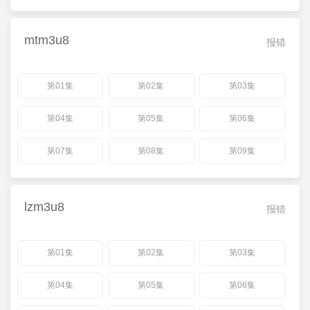
mtm3u8
报错
第01集
第02集
第03集
第04集
第05集
第06集
第07集
第08集
第09集
lzm3u8
报错
第01集
第02集
第03集
第04集
第05集
第06集