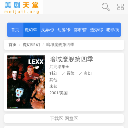
首页
魔幻/科
灵异/惊
动漫/卡
都市/情
选秀/综
犯罪/历
幻
秫
通
感
艺
史
首页
魔幻/科幻
暗域魔舰第四季
暗域魔舰第四季
共完结集全
科幻
／
冒险
／
奇幻
其他
未知
2001/美国
下载区
网盘区