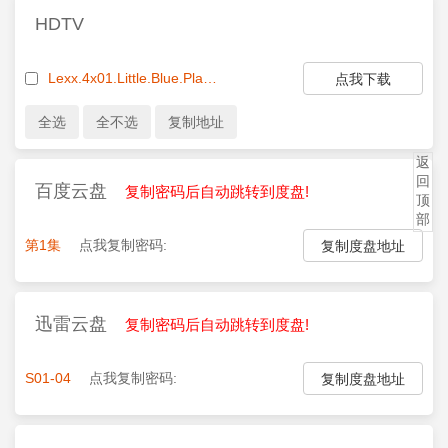
HDTV
Lexx.4x01.Little.Blue.Planet.DVDRip.DivX-~atheist.avi[350.90MB]
点我下载
返
回
百度云盘
复制密码后自动跳转到度盘!
顶
部
第1集
点我复制密码:
复制度盘地址
迅雷云盘
复制密码后自动跳转到度盘!
S01-04
点我复制密码:
复制度盘地址