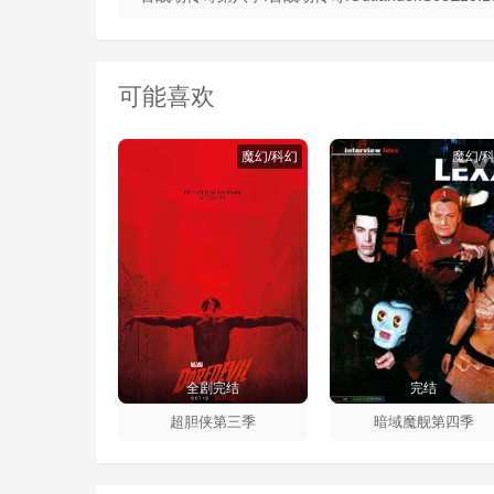
可能喜欢
魔幻/科幻
魔幻/
全剧完结
完结
超胆侠第三季
暗域魔舰第四季