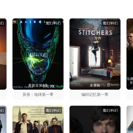
科幻
魔幻/科幻
魔幻/科幻
更新至第8集
本季终
季
异形：地球第一季
编织记忆第一季
科幻
魔幻/科幻
魔幻/科幻