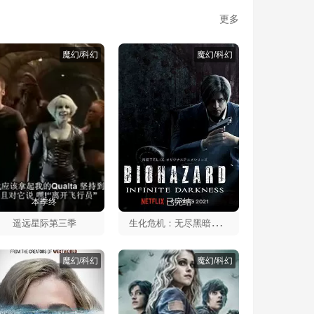
更多
魔幻/科幻
魔幻/科幻
本季终
已完结
生
化危机：无尽黑暗第一季
遥远星际第三季
魔幻/科幻
魔幻/科幻