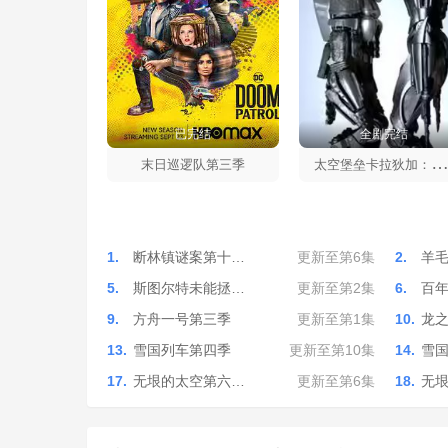
已完结
全剧完结
空堡垒卡拉狄加：血与铬第一
末日巡逻队第三季
1.
断林镇谜案第十…
更新至第6集
2.
羊
5.
斯图尔特未能拯…
更新至第2集
6.
百
9.
方舟一号第三季
更新至第1集
10.
龙
13.
雪国列车第四季
更新至第10集
14.
雪
17.
无垠的太空第六…
更新至第6集
18.
无