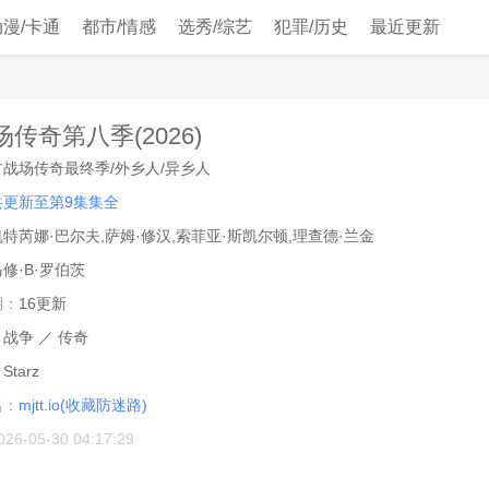
动漫/卡通
都市/情感
选秀/综艺
犯罪/历史
最近更新
传奇第八季(2026)
古战场传奇最终季/外乡人/异乡人
共更新至第9集集全
凯特芮娜·巴尔夫,萨姆·修汉,索菲亚·斯凯尔顿,理查德·兰金
修·B·罗伯茨
期：
16更新
：
战争
／
传奇
：
Starz
名：
mjtt.io(收藏防迷路)
026-05-30 04:17:29