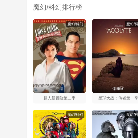
魔幻/科幻排行榜
魔幻/科幻
魔幻/
完结
本季终
超人新冒险第二季
星球大战：侍者第一
魔幻/科幻
魔幻/