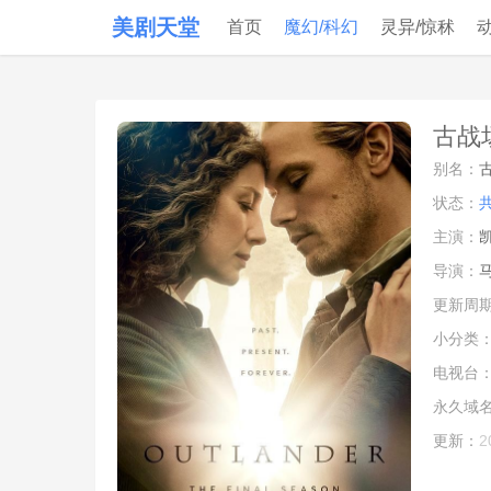
美剧天堂
首页
魔幻/科幻
灵异/惊秫
古战场
别名：
状态：
主演：
导演：
马
更新周
小分类
电视台
永久域
更新：
2