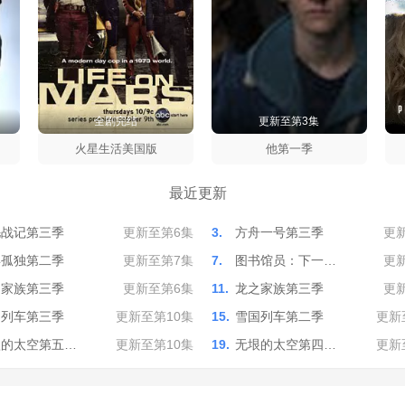
全剧完结
更新至第3集
太
季
火星生活美国版
他第一季
最近更新
毛战记第三季
更新至第6集
3.
方舟一号第三季
更
年孤独第二季
更新至第7集
7.
图书馆员：下一…
更
之家族第三季
更新至第6集
11.
龙之家族第三季
更
国列车第三季
更新至第10集
15.
雪国列车第二季
更新
垠的太空第五…
更新至第10集
19.
无垠的太空第四…
更新