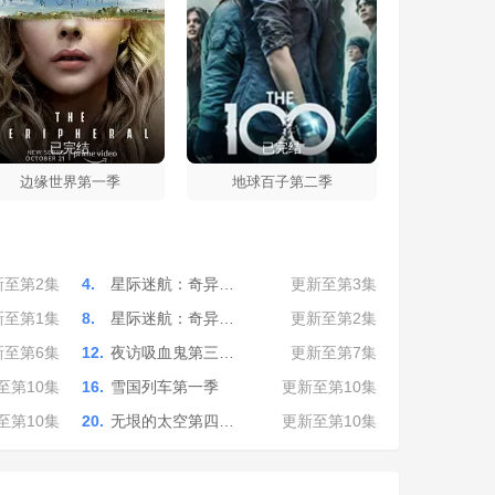
已完结
已完结
边缘世界第一季
地球百子第二季
新至第2集
4.
星际迷航：奇异…
更新至第3集
新至第1集
8.
星际迷航：奇异…
更新至第2集
新至第6集
12.
夜访吸血鬼第三…
更新至第7集
至第10集
16.
雪国列车第一季
更新至第10集
至第10集
20.
无垠的太空第四…
更新至第10集