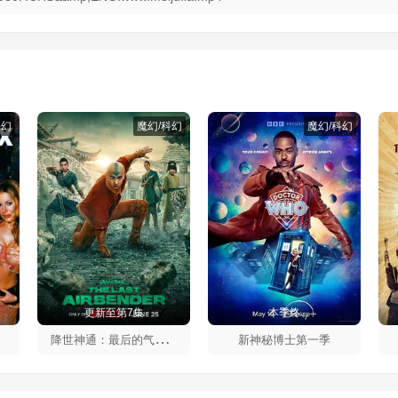
科幻
魔幻/科幻
魔幻/科幻
更新至第7集
本季终
降
世神通：最后的气宗第二季
新神秘博士第一季