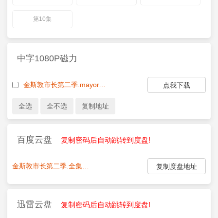
第10集
中字1080P磁力
金斯敦市长第二季.mayor.of.kingstown.s02e10.1080p.web.h264-glhf.chs.eng.mp4
点我下载
百度云盘
复制密码后自动跳转到度盘!
金斯敦市长第二季.全集
点我复制密码:
复制度盘地址
迅雷云盘
复制密码后自动跳转到度盘!