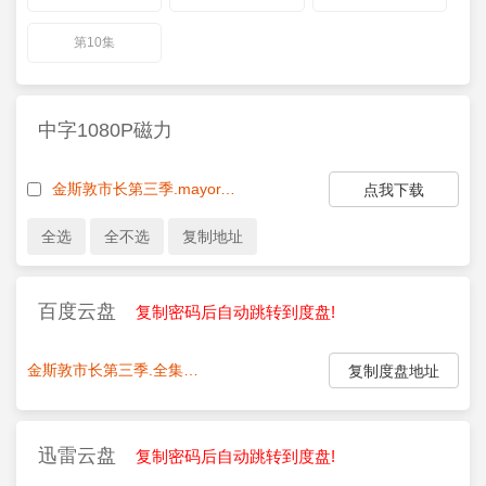
第10集
中字1080P磁力
金斯敦市长第三季.mayor.of.kingstown.s03e10.1080p.web.h264-successfulcrab.chs.eng.mp4
点我下载
百度云盘
复制密码后自动跳转到度盘!
金斯敦市长第三季.全集
点我复制密码:
复制度盘地址
迅雷云盘
复制密码后自动跳转到度盘!