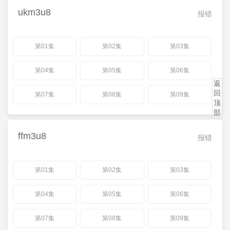
ukm3u8
报错
第01集
第02集
第03集
第04集
第05集
第06集
返
回
第07集
第08集
第09集
顶
部
ffm3u8
报错
第01集
第02集
第03集
第04集
第05集
第06集
第07集
第08集
第09集