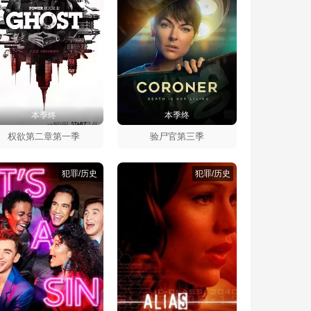
本季终
本季终
权欲第二章第一季
验尸官第三季
犯罪/历史
犯罪/历史