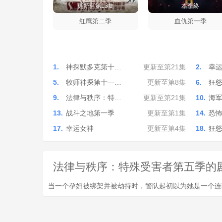
更新至第13集
本季终
红鹰第二季
血仇第一季
1.
神探默多克第十…
更新至第21集
2.
幸
5.
牧师神探第十一…
更新至第8集
6.
狂
9.
法律与秩序：特…
更新至第21集
10.
海
13.
战斗之地第一季
更新至第1集
14.
恐
17.
幸运女神
更新至第4集
18.
狂
法律与秩序：特殊受害者第五季的剧情简介 ·
当一个孕妇被绑架并被劫持时，警队起初以为她是一个连