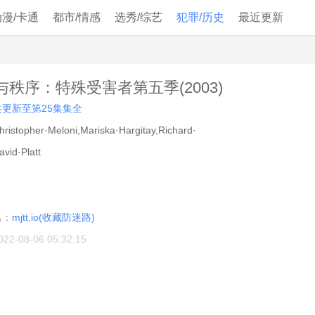
动漫/卡通
都市/情感
选秀/综艺
犯罪/历史
最近更新
与秩序：特殊受害者第五季(2003)
共更新至第25集集全
hristopher·Meloni,Mariska·Hargitay,Richard·
avid·Platt
：
：
名：
mjtt.io(收藏防迷路)
022-08-06 05:32:15