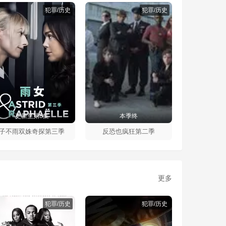
犯罪/历史
犯罪/历史
更新至第8集
本季终
子不雨双姝奇探第三季
反恐也疯狂第二季
更多
犯罪/历史
犯罪/历史