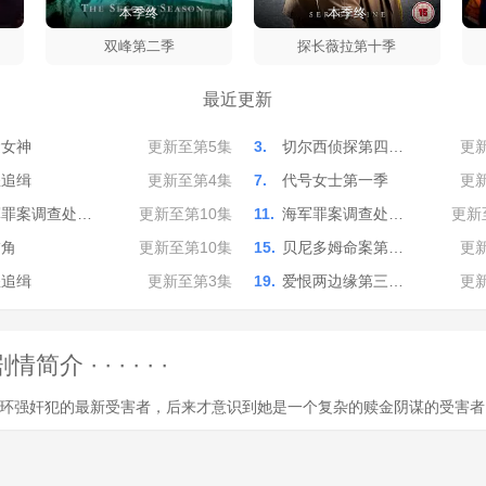
本季终
本季终
双峰第二季
探长薇拉第十季
最近更新
运女神
更新至第5集
3.
切尔西侦探第四…
更
怒追缉
更新至第4集
7.
代号女士第一季
更
军罪案调查处…
更新至第10集
11.
海军罪案调查处…
更新
怖角
更新至第10集
15.
贝尼多姆命案第…
更
怒追缉
更新至第3集
19.
爱恨两边缘第三…
更
 · · · · ·
环强奸犯的最新受害者，后来才意识到她是一个复杂的赎金阴谋的受害者