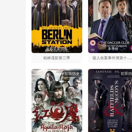
更新至第10集
本季终
人命案事件簿第十七
柏林谍影第三季
犯罪/历史
犯罪/