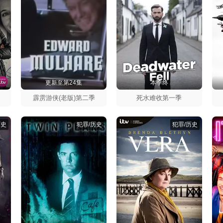
更新至第24集
本季终
骇
季
霹雳游侠(老版)第二季
死水难收第一季
历史
犯罪/历史
犯罪/历史