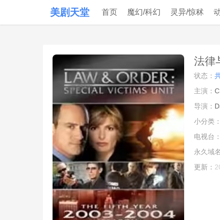
美剧天堂
首页
魔幻/科幻
灵异/惊秫
法律
状态：
主演：
C
导演：
D
小分类
电视台
永久域
更新：
2