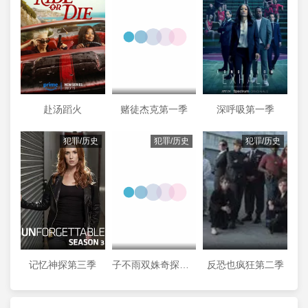
赴汤蹈火
赌徒杰克第一季
深呼吸第一季
犯罪/历史
犯罪/历史
犯罪/历史
记忆神探第三季
子不雨双姝奇探第三季
反恐也疯狂第二季