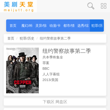
首页
魔幻/科
灵异/惊
动漫/卡
都市/情
选秀/综
犯罪/历
幻
秫
通
感
艺
史
首页
犯罪/历史
纽约警察故事第二季
纽约警察故事第二季
共本季终集全
罪案
BBC
人人字幕组
2013/美国
下载区
网盘区