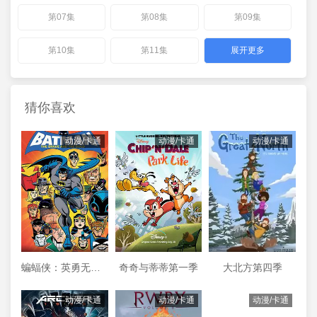
第07集
第08集
第09集
第10集
第11集
展开更多
猜你喜欢
动漫/卡通
动漫/卡通
动漫/卡通
蝙蝠侠：英勇无畏第二季
奇奇与蒂蒂第一季
大北方第四季
动漫/卡通
动漫/卡通
动漫/卡通