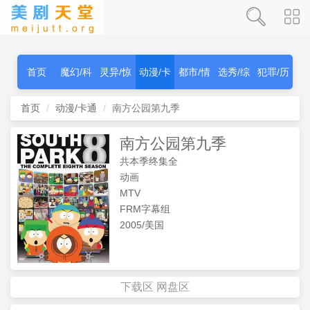
首页
魔幻/科
灵异/惊
动漫/卡
都市/情
选秀/综
犯罪/历
幻
秫
通
感
艺
史
首页
动漫/卡通
南方公园第九季
南方公园第九季
共本季终集全
动画
MTV
FRM字幕组
2005/美国
下载区
网盘区