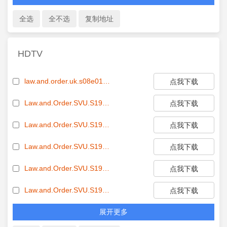
HDTV
law.and.order.uk.s08e01.hdtv.x264-tla.mp4
点我下载
Law.and.Order.SVU.S19E02.HDTV.x264-SVA[rartv]
点我下载
Law.and.Order.SVU.S19E03.HDTV.x264-SVA[rartv]
点我下载
Law.and.Order.SVU.S19E04.HDTV.x264-SVA[rartv]
点我下载
Law.and.Order.SVU.S19E05.HDTV.x264-SVA[rartv]
点我下载
Law.and.Order.SVU.S19E06.HDTV.x264-SVA[rartv]
点我下载
展开更多