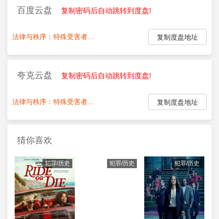
百度云盘
复制密码后自动跳转到度盘!
法律与秩序：特殊受害者第二十七季.第1-20集
点我复制密码:
复制度盘地址
夸克云盘
复制密码后自动跳转到度盘!
法律与秩序：特殊受害者第二十七季.第1-20集
点我复制密码:
复制度盘地址
猜你喜欢
犯罪/历史
犯罪/历史
犯罪/历史