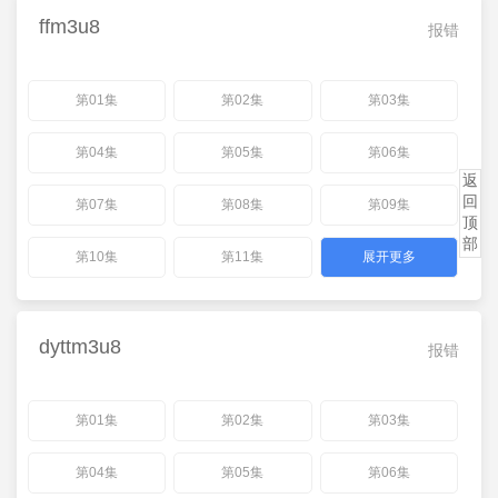
ffm3u8
报错
第01集
第02集
第03集
第04集
第05集
第06集
返
回
第07集
第08集
第09集
顶
部
第10集
第11集
展开更多
dyttm3u8
报错
第01集
第02集
第03集
第04集
第05集
第06集