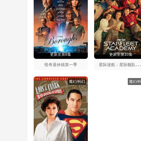
更新至第8集
更新至第10集
际迷航：星际舰队学院第一
怪奇退休镇第一季
魔幻/科幻
魔幻/