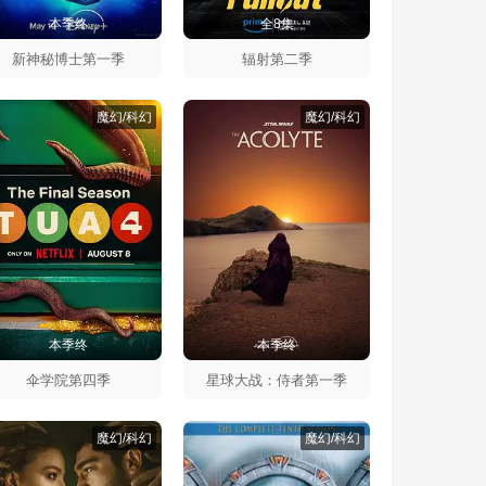
本季终
全8集
新神秘博士第一季
辐射第二季
魔幻/科幻
魔幻/科幻
本季终
本季终
伞学院第四季
星球大战：侍者第一季
魔幻/科幻
魔幻/科幻