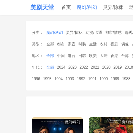
美剧天堂
首页
魔幻/科幻
灵异/惊秫
分类：
魔幻/科幻
灵异/惊秫
动漫/卡通
都市/情感
选秀
类型：
全部
都市
家庭
时装
生活
农村
喜剧
偶像
地区：
全部
中国
港台
日韩
欧美
大陆
香港
台湾
年代：
全部
2024
2023
2022
2021
2020
2019
2018
1996
1995
1994
1993
1992
1991
1990
1989
1988
魔幻/科幻
魔幻/