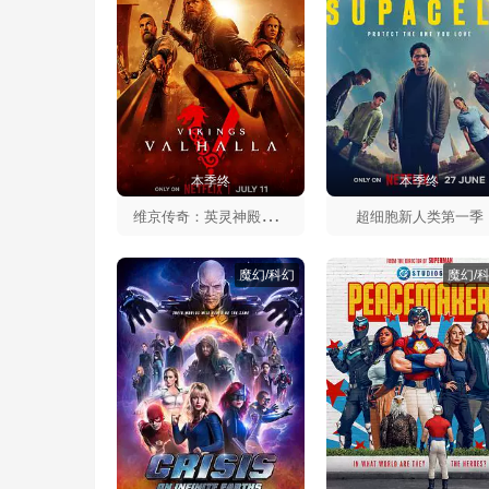
本季终
本季终
维
京传奇：英灵神殿第三季
超细胞新人类第一季
魔幻/科幻
魔幻/