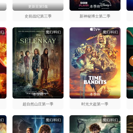
更新至第5集
本季终
海
季
史前战纪第三季
新神秘博士第二季
科幻
魔幻/科幻
魔幻/科幻
本季终
本季终
超自然山庄第一季
时光大盗第一季
科幻
魔幻/科幻
魔幻/科幻