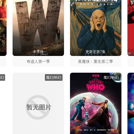
本季终
更新至第7集
星
季
奇迹人第一季
夜魔侠：重生第二季
科幻
魔幻/科幻
魔幻/科幻