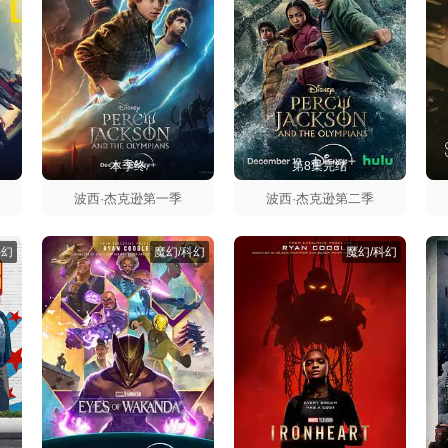
本季终
第8集完结
波西·杰克逊第一季
波西·杰克逊第二季
科幻
魔幻/科幻
魔幻/科幻