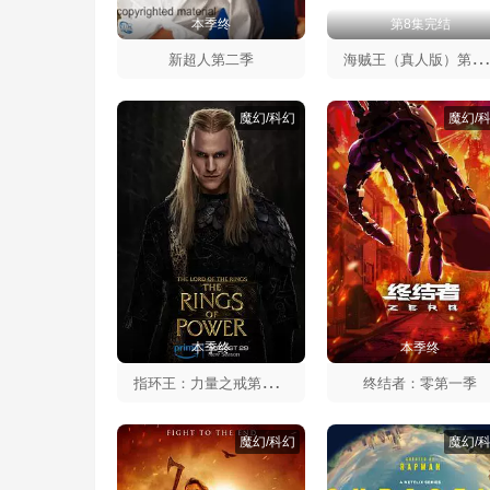
本季终
第8集完结
贼王（真人版）第二
新超人第二季
魔幻/科幻
魔幻/
本季终
本季终
指
环王：力量之戒第二季
终结者：零第一季
魔幻/科幻
魔幻/