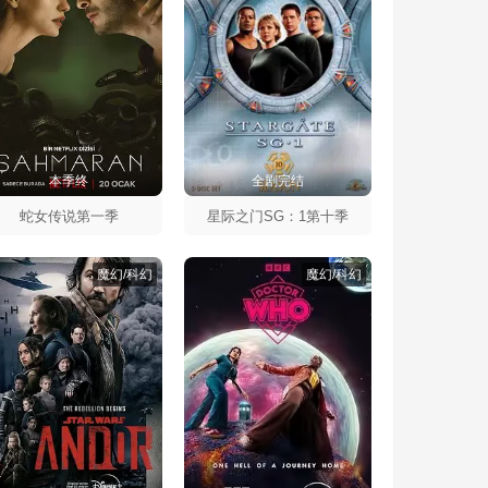
本季终
全剧完结
蛇女传说第一季
星际之门SG：1第十季
魔幻/科幻
魔幻/科幻