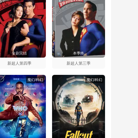
全剧完结
本季终
新超人第四季
新超人第三季
魔幻/科幻
魔幻/科幻