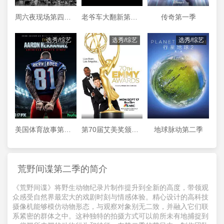
周六夜现场第四十四季
老爷车大翻新第三季
传奇第一季
选秀/综艺
选秀/综艺
选秀/综艺
美国体育故事第一季
第70届艾美奖颁奖典礼
地球脉动第二季
荒野间谍第二季的简介
《荒野间谍》将野生动物纪录片制作提升到全新的高度，带领观
众感受自然界最宏大的戏剧时刻与情感体验。精心设计的高科技
摄像机能够模仿动物形态，与观察对象别无二致，并融入它们联
系紧密的群体之中。这种独特的拍摄方式可以前所未有地捕捉到