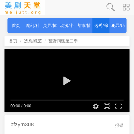
首页
魔幻/科
灵异/惊
动漫/卡
都市/情
选秀/综
犯罪/历
幻
秫
通
感
艺
史
首页
选秀/综艺
荒野间谍第二季
00:00
/
0:00
bfzym3u8
报错