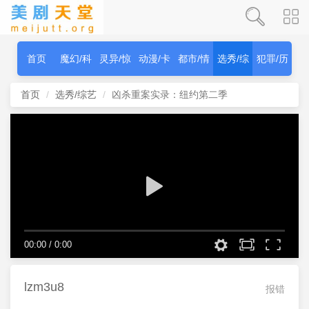
首页
魔幻/科
灵异/惊
动漫/卡
都市/情
选秀/综
犯罪/历
幻
秫
通
感
艺
史
首页
选秀/综艺
凶杀重案实录：纽约第二季
00:00
/
0:00
lzm3u8
报错