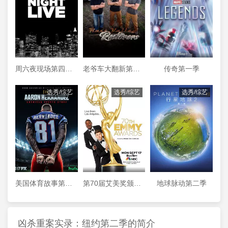
周六夜现场第四十四季
老爷车大翻新第三季
传奇第一季
选秀/综艺
选秀/综艺
选秀/综艺
美国体育故事第一季
第70届艾美奖颁奖典礼
地球脉动第二季
凶杀重案实录：纽约第二季的简介